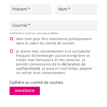
Prénom
Nom
Courriel
L’adresse e-mail ne sera pas publiée.
Mon nom peut être mentionné publiquement
dans le cadre du comité de soutien.
Je donne mon consentement à ce qu’Isabelle
Pasquier-Eichenberger puisse enregistrer et
traiter mon formulaire et me contacter. Je
prends connaissance de la
déclaration de
confidentialité
. Je peux en tout temps adapter
ou retirer mon consentement.
J’adhère au comité de soutien.
ADHÉSION
Oups, il y a eu une erreur!
Merci de vérifier les