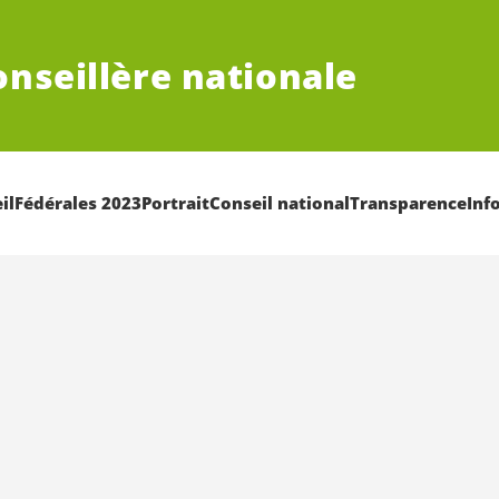
onseillère nationale
il
Fédérales 2023
Portrait
Conseil national
Transparence
Inf