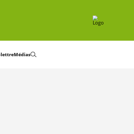
olettre
Médias