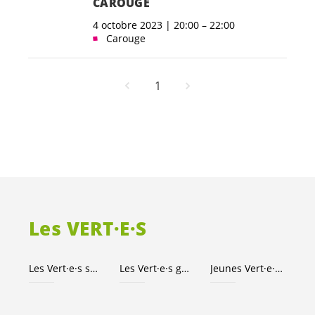
CAROUGE
4 octobre 2023 | 20:00 – 22:00
Carouge
1
Les
VERT·E·S
Les
Vert·e·s
suisses
Les
Vert·e·s
genevois·es
Jeunes
Vert·e·s
Genèv